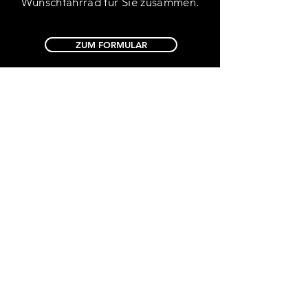
Wunschfahrrad für Sie zusammen.
ZUM FORMULAR
FOLGEN SIE UNS AUCH
GERNE AUF FACEBOOK &
INSTAGRAM